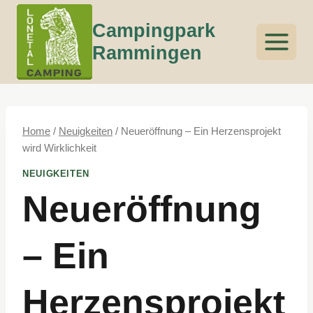
Zum
Campingpark
Inhalt
springen
Rammingen
Home
/
Neuigkeiten
/
Neueröffnung – Ein Herzensprojekt
wird Wirklichkeit
NEUIGKEITEN
Neueröffnung
– Ein
Herzensprojekt